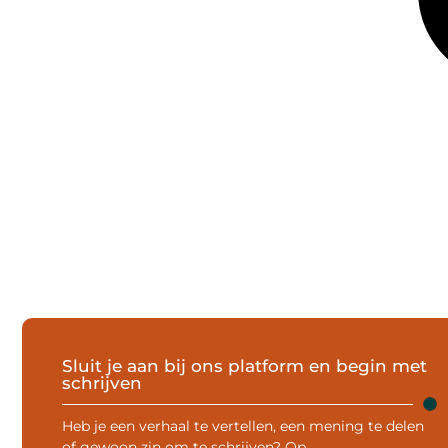
Sluit je aan bij ons platform en begin met
schrijven
Heb je een verhaal te vertellen, een mening te delen
of gewoon zin om te schrijven? Op