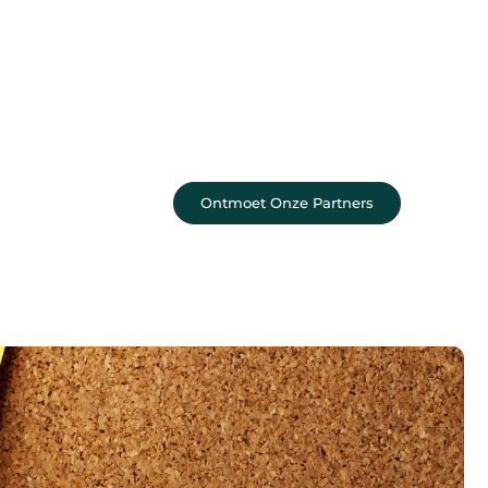
Sluit je aan bij een levendige
blogcommunity
Achter elk sterk platform staan sterke
samenwerkingen. Leer onze partners
kennen – organisaties en mensen die
net als wij geloven in de kracht van
verhalen.
Ontmoet Onze Partners