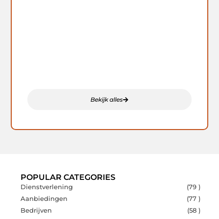
Onze artikelen die u niet mag missen
Laat je verrassen door onze meest gelezen artikelen.
Deze verhalen raakten anderen – misschien jou ook?
Bekijk alles
POPULAR CATEGORIES
Dienstverlening
(79 )
Aanbiedingen
(77 )
Bedrijven
(58 )