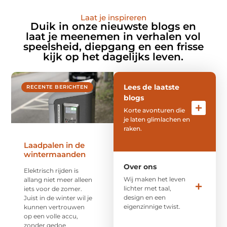
Laat je inspireren
Duik in onze nieuwste blogs en
laat je meenemen in verhalen vol
speelsheid, diepgang en een frisse
kijk op het dagelijks leven.
Lees de laatste
RECENTE BERICHTEN
blogs
Korte avonturen die
je laten glimlachen en
raken.
Laadpalen in de
wintermaanden
Over ons
Elektrisch rijden is
Wij maken het leven
allang niet meer alleen
lichter met taal,
iets voor de zomer.
design en een
Juist in de winter wil je
eigenzinnige twist.
kunnen vertrouwen
op een volle accu,
zonder gedoe