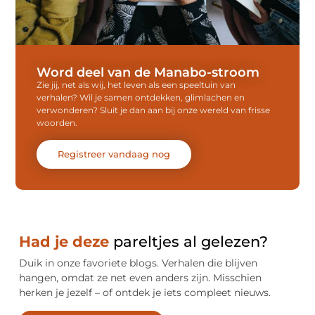
Word deel van de Manabo-stroom
Zie jij, net als wij, het leven als een speeltuin van
verhalen? Wil je samen ontdekken, glimlachen en
verwonderen? Sluit je dan aan bij onze wereld van frisse
woorden.
Registreer vandaag nog
Had je deze
pareltjes al gelezen?
Duik in onze favoriete blogs. Verhalen die blijven
hangen, omdat ze net even anders zijn. Misschien
herken je jezelf – of ontdek je iets compleet nieuws.